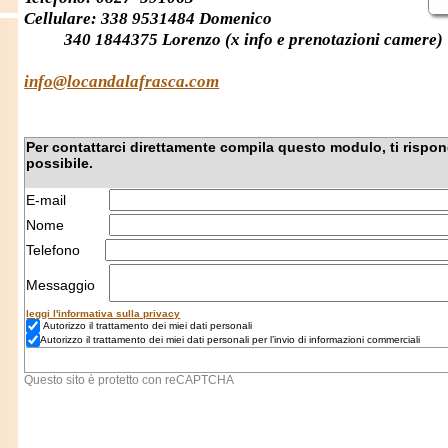
fo@locandalafrasca.com
r contattarci direttamente compila questo modulo, ti risponderemo app
ssibile.
mail
ome
lefono
ssaggio
gi l'informativa sulla privacy
Autorizzo il trattamento dei miei dati personali
utorizzo il trattamento dei miei dati personali per l’invio di informazioni commerciali
sto sito è protetto con reCAPTCHA