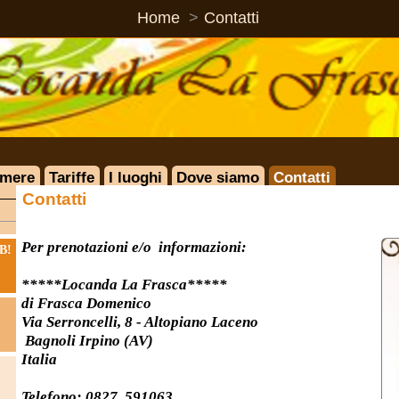
Home
Contatti
Tariffe
I luoghi
Dove siamo
Contatti
ntatti
r prenotazioni e/o informazioni:
***Locanda La Frasca*****
 Frasca Domenico
a Serroncelli, 8 - Altopiano Laceno
gnoli Irpino (AV)
lia
lefono: 0827 591063
llulare: 338 9531484 Domenico
0 1844375 Lorenzo (x info e prenotazioni camere)