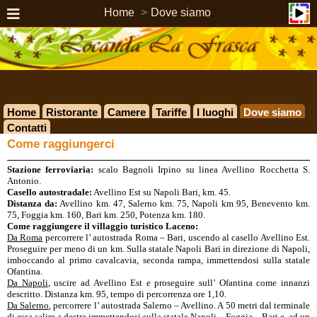
Home
Dove siamo
Home
Ristorante
Camere
Tariffe
I luoghi
Dove siamo
Contatti
Come raggiungerci
Stazione ferroviaria:
scalo Bagnoli Irpino su linea Avellino Rocchetta S.
Antonio.
Casello autostradale:
Avellino Est su Napoli Bari, km. 45.
Distanza da:
Avellino km. 47, Salerno km. 75, Napoli km 95, Benevento km.
75, Foggia km. 160, Bari km. 250, Potenza km. 180.
Come raggiungere il villaggio turistico Laceno:
Da Roma
percorrere l’ autostrada Roma – Bari, uscendo al casello Avellino Est.
Proseguire per meno di un km. Sulla statale Napoli Bari in direzione di Napoli,
imboccando al primo cavalcavia, seconda rampa, immettendosi sulla statale
Ofantina.
Da Napoli
, uscire ad Avellino Est e proseguire sull’ Ofantina come innanzi
descritto. Distanza km. 95, tempo di percorrenza ore 1,10.
Da Salerno
, percorrere l’ autostrada Salerno – Avellino. A 50 metri dal terminale
di essa salire a destra immettendosi sulla statale Napoli – Foggia – Bari e, ad un