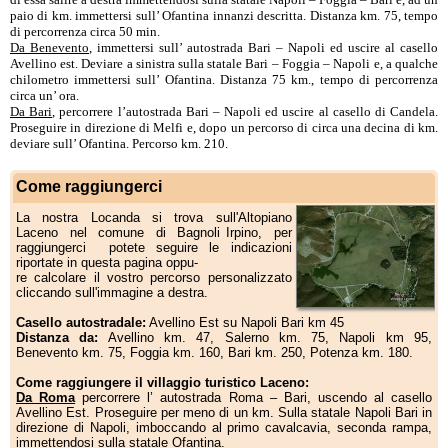
paio di km. immettersi sull’ Ofantina innanzi descritta. Distanza km. 75, tempo
di percorrenza circa 50 min.
Da Benevento
, immettersi sull’ autostrada Bari – Napoli ed uscire al casello
Avellino est. Deviare a sinistra sulla statale Bari – Foggia – Napoli e, a qualche
chilometro immettersi sull’ Ofantina. Distanza 75 km., tempo di percorrenza
circa un’ ora.
Da Bari
, percorrere l’autostrada Bari – Napoli ed uscire al casello di Candela.
Proseguire in direzione di Melfi e, dopo un percorso di circa una decina di km.
deviare sull’ Ofantina. Percorso km. 210.
Come raggiungerci
La nostra Locanda si trova sull'Altopiano
Laceno nel comune di Bagnoli Irpino, per
raggiungerci potete seguire le indicazioni
riportate in questa pagina oppu-
re calcolare il vostro percorso personalizzato
cliccando sull'immagine a destra.
Casello autostradale:
Avellino Est su Napoli Bari km 45
Distanza da:
Avellino km. 47, Salerno km. 75, Napoli km 95,
Benevento km. 75, Foggia km. 160, Bari km. 250, Potenza km. 180.
Come raggiungere il villaggio turistico Laceno:
Da Roma
percorrere l’ autostrada Roma – Bari, uscendo al casello
Avellino Est. Proseguire per meno di un km. Sulla statale Napoli Bari in
direzione di Napoli, imboccando al primo cavalcavia, seconda rampa,
immettendosi sulla statale Ofantina.